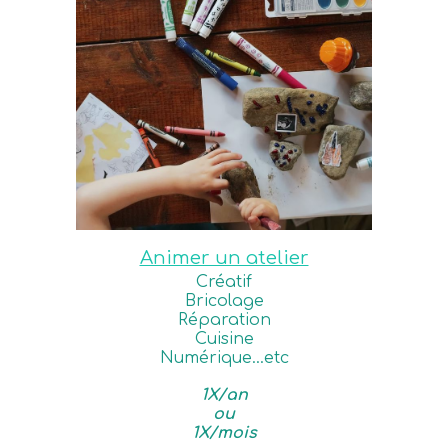
Animer un atelier
Créatif
Bricolage
Réparation
Cuisine
Numérique...etc
1X/an
ou
1X/mois