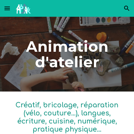
Skip to main content
Skip to navigation
Animation
d'atelier
Créatif
, b
ricolage
, r
éparation
(vélo, coutur
e...), langues,
écriture, c
uisine
, n
umérique
,
pratique physique...